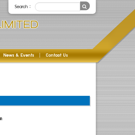
Search :
News & Events
Contact Us
ต